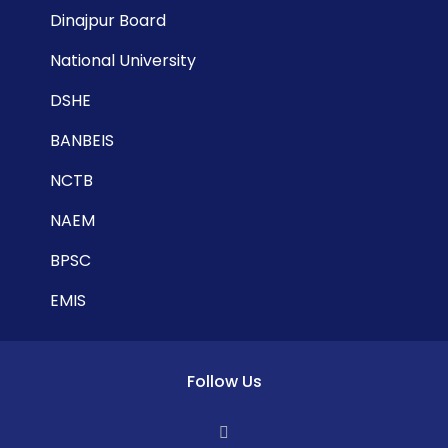
Dinajpur Board
National University
DSHE
BANBEIS
NCTB
NAEM
BPSC
EMIS
Follow Us
F
a