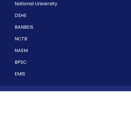
National University
DSHE
BANBEIS
NCTB
NAEM
BPSC
EMIS
Follow Us
F
a
c
e
b