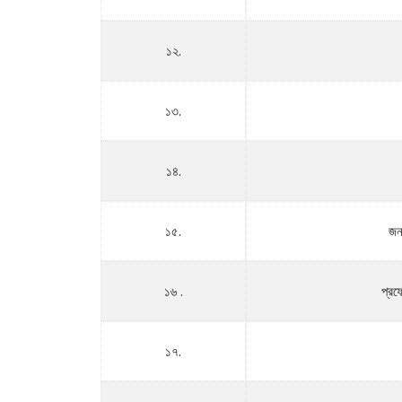
১২.
১৩.
১৪.
১৫.
জন
১৬ .
প্রফ
১৭.