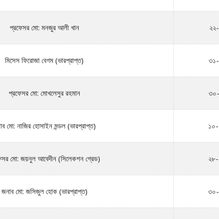
প্রফেসর মো: মনজুর আলী খান
২২
মিসেস ফিরোজা বেগম (ভারপ্রাপ্ত)
৩১-
প্রফেসর মো: মোখলেসুর রহমান
৩০-
াব মো: নাজির হোসাইন মন্ডল (ভারপ্রাপ্ত)
১০-
েসর মো: জয়নুল আবেদীন (সিলেকশন গ্রেড)
২৮-
জনাব মো: জসিজুল হোক (ভারপ্রাপ্ত)
৩০-