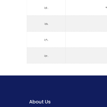
২৫.
প
২৬.
২৭.
২৮.
About Us