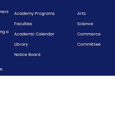
rners
Academy Programs
Arts
Faculties
Science
ing a
Academic Calendar
Commerce
Library
Committee
Notice Board
m
dha,