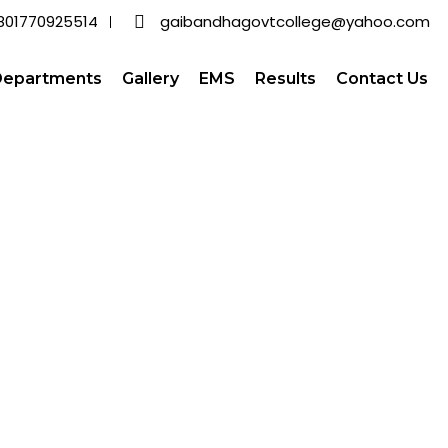
801770925514
gaibandhagovtcollege@yahoo.com
Departments
Gallery
EMS
Results
Contact Us