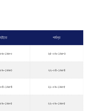
হইতে
পর্যন্ত
০৬-১৯৮০
২৫-০৯-১৯৮৩
০৯-১৯৯৩
২২-০৪-১৯৮৪
০৪-১৯৮৪
২১-০৯-১৯৮৫
০৯-১৯৮৫
২২-০৯-১৯৮৫