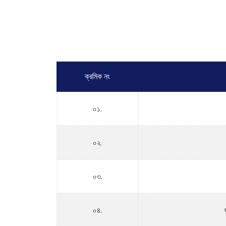
ক্রমিক নং
০১.
০২.
০৩.
০৪.