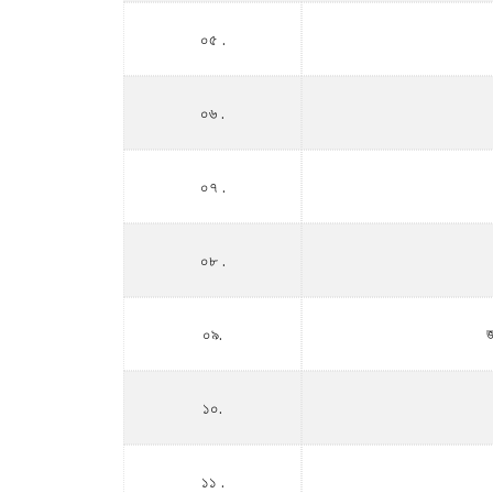
০৫ .
০৬ .
০৭ .
০৮ .
০৯.
জ
১০.
১১ .