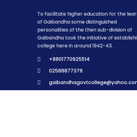
To facilitate higher education for the lea
of Gaibandha some distinguished
personalities of the then sub-division of
Gaibandha took the initiative of establish
college here in around 1942-43.
+8801770925514
02588877379
gaibandhagovtcollege@yahoo.co
College Road, Thana Para, Gaiban
5700